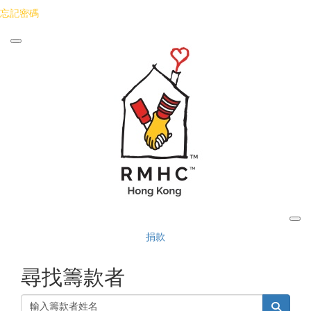
忘記密碼
捐款
尋找籌款者